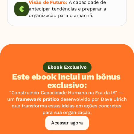
Visão de Futuro: 
A capacidade de 
antecipar tendências e preparar a 
organização para o amanhã.
Ebook Exclusivo
Este ebook inclui um bônus 
exclusivo:
"Construindo Capacidade Humana na Era da IA" — 
um 
framework prático
 desenvolvido por Dave Ulrich 
que transforma essas ideias em ações concretas 
para sua organização.
Acessar agora