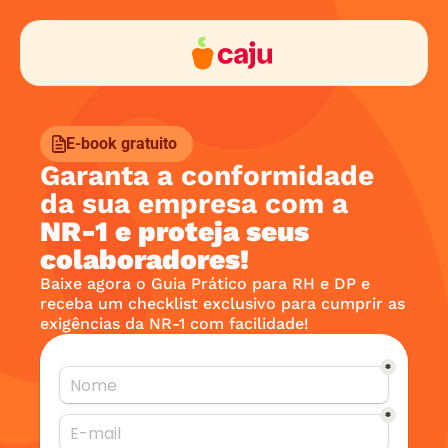
E-book gratuito
Garanta a conformidade 
da sua empresa com a 
NR-1 e proteja seus 
colaboradores!
Baixe agora o Guia Prático para RH e DP e 
receba um checklist exclusivo para cumprir as 
exigências da NR-1 com facilidade!