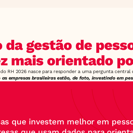
 da gestão de pesso
z mais orientado p
as empresas brasileiras estão, de fato, investindo em pe
as que investem melhor em pesso
esas que usam dados para orienta