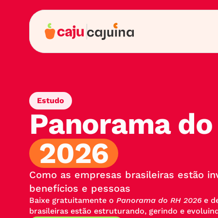
Estudo
Panorama do
2026
Como as empresas brasileiras estão in
benefícios e pessoas
Baixe gratuitamente o 
Panorama do RH 2026
 e d
brasileiras estão estruturando, gerindo e evoluin