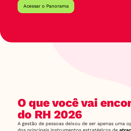
Acessar o Panorama
O que você vai enco
do RH 2026
A gestão de pessoas deixou de ser apenas uma op
dos principais instrumentos estratégicos de 
atraç