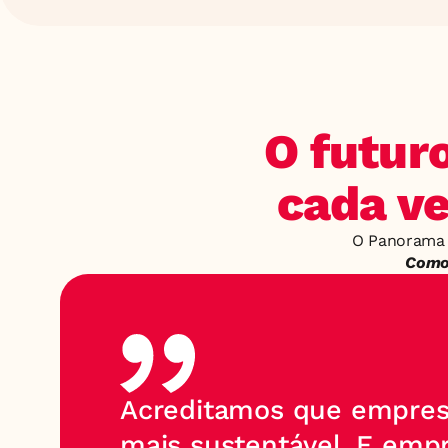
O futuro
cada ve
Como 
Acreditamos que empres
mais sustentável. E empr