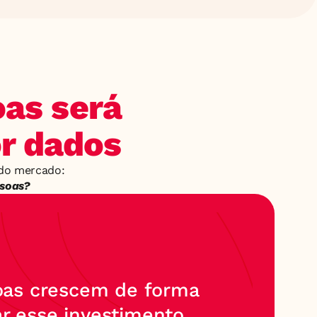
as será 
or dados
O Panorama do RH 2026 nasce para responder a uma pergunta central do mercado: 
ssoas?
as crescem de forma 
r esse investimento 