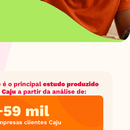
 é o principal 
estudo produzido 
 Caju
 a partir da análise de:
+59 mil
mpresas clientes Caju