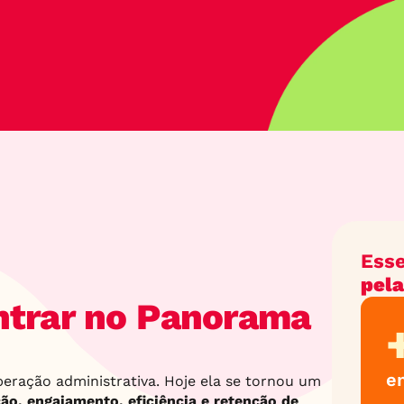
Esse
pela
ntrar no Panorama 
e
eração administrativa. Hoje ela se tornou um 
ão, engajamento, eficiência e retenção de 