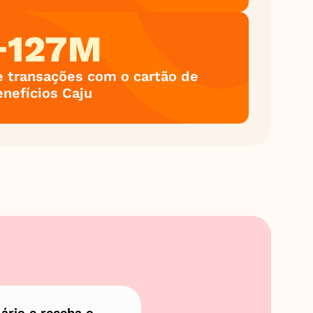
+127M
e transações com o cartão de 
enefícios Caju
rio e receba o 