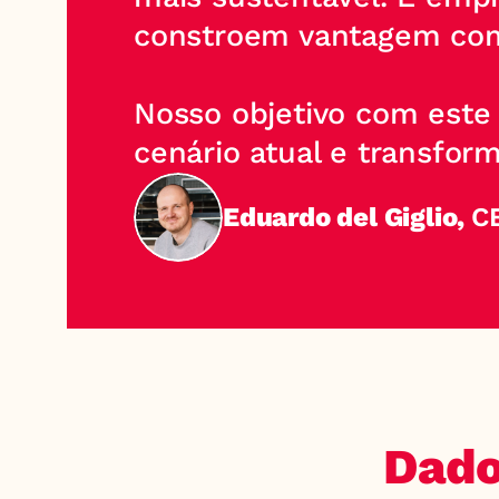
constroem vantagem com
Nosso objetivo com este 
cenário atual e transfor
Eduardo del Giglio, 
C
Dado