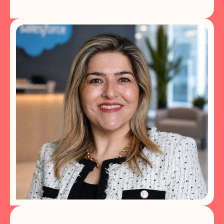
E
s
p
e
c
i
a
l
i
s
t
a
d
e
C
o
n
t
e
ú
d
o
d
a
C
a
j
u