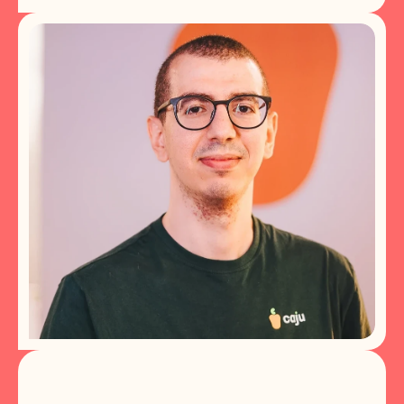
J
o
n
a
t
a
n
R
o
d
r
i
g
u
e
s