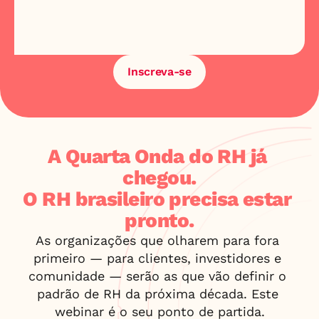
P
r
i
s
c
i
l
a
C
a
s
t
a
n
h
o
V
i
c
e
P
r
e
s
i
d
e
n
t
,
E
m
p
l
o
y
e
e
S
u
c
c
e
s
s
L
A
T
A
M
d
a
S
a
l
e
s
f
o
r
c
e
Inscreva-se
A Quarta Onda do RH já 
chegou.
O RH brasileiro precisa estar 
pronto.
As organizações que olharem para fora 
primeiro — para clientes, investidores e 
comunidade — serão as que vão definir o 
padrão de RH da próxima década. Este 
webinar é o seu ponto de partida.